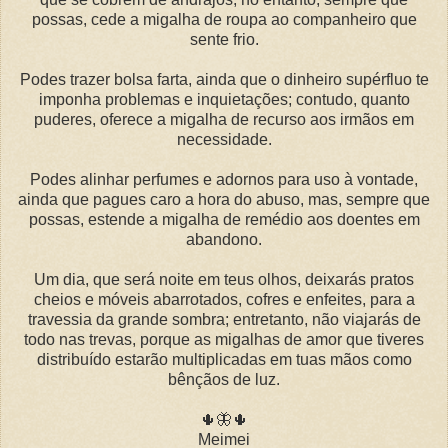
possas, cede a migalha de roupa ao companheiro que
sente frio.
Podes trazer bolsa farta, ainda que o dinheiro supérfluo te
imponha problemas e inquietações; contudo, quanto
puderes, oferece a migalha de recurso aos irmãos em
necessidade.
Podes alinhar perfumes e adornos para uso à vontade,
ainda que pagues caro a hora do abuso, mas, sempre que
possas, estende a migalha de remédio aos doentes em
abandono.
Um dia, que será noite em teus olhos, deixarás pratos
cheios e móveis abarrotados, cofres e enfeites, para a
travessia da grande sombra; entretanto, não viajarás de
todo nas trevas, porque as migalhas de amor que tiveres
distribuído estarão multiplicadas em tuas mãos como
bênçãos de luz.
🌵🦋🌵
Meimei