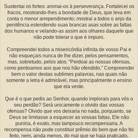
Sustentai os fortes: animai-os à perseverança. Fortalecei os
fracos, mostrando-lhes a bondade de Deus, que leva em
conta o menor arrependimento; mostrai a todos o anjo da
penitência estendendo suas brancas asas sobre as faltas
dos humanos e velando-as assim aos olhares daquele que
não pode tolerar o que é impuro.
Compreendei todos a misericórdia infinita de vosso Pai e
não esqueçais nunca de lhe dizer, pelos pensamentos,
mas, sobretudo, pelos atos: “Perdoai as nossas ofensas,
como perdoamos aos que nos hão ofendido.” Compreendei
bem o valor destas sublimes palavras, nas quais não
somente a letra é admirável, mas principalmente o ensino
que ela veste.
Que é o que pedis ao Senhor, quando implorais para vós o
seu perdão? Será unicamente o olvido das vossas
ofensas? Olvido que vos deixaria no nada, porquanto, se
Deus se limitasse a esquecer as vossas faltas, Ele não
puniria, é exato, mas tampouco recompensaria. A
recompensa não pode constituir prêmio do bem que não foi
feito, nem, ainda menos, do mal que se haja praticado,