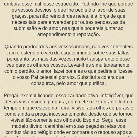
embora esse mal fosse esquecido. Pedindo-lhe que perdoe
os vossos desvios, o que lhe pedis é o favor de suas
graças, para não reincidirdes neles, é a força de que
necessitais para enveredar por outras sendas, as da
submissão e do amor, nas quais podereis juntar ao
arrependimento a reparação.
Quando perdoardes aos vossos irmãos, não vos contenteis
com o estender o véu do esquecimento sobre suas faltas,
porquanto, as mais das vezes, muito transparente é esse
véu para os olhares vossos. Levai-lhes simultaneamente,
com o perdão, o amor; fazei por eles o que pediríeis fizesse
o vosso Pai celestial por vós. Substitui a cólera que
conspurca, pelo amor que purifica.
Pregai, exemplificando, essa caridade ativa, infatigável, que
Jesus vos ensinou; pregai-a, como ele o fez durante todo o
tempo em que esteve na Terra, visível aos olhos corporais e
como ainda a prega incessantemente, desde que se tornou
visível tão-somente aos olhos do Espírito. Segui esse
modelo divino; caminhai em suas pegadas; elas vos
conduzirão ao refúgio onde encontrareis o repouso após a