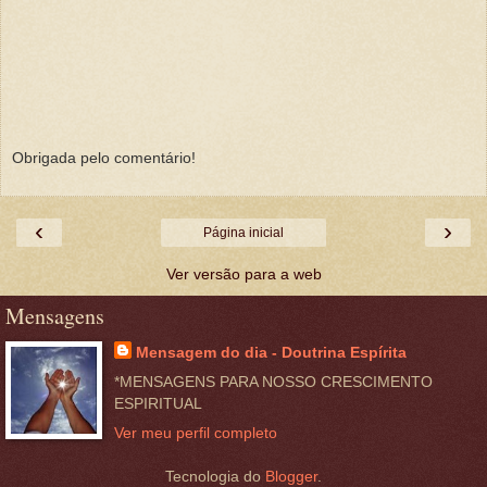
Obrigada pelo comentário!
‹
›
Página inicial
Ver versão para a web
Mensagens
Mensagem do dia - Doutrina Espírita
*MENSAGENS PARA NOSSO CRESCIMENTO
ESPIRITUAL
Ver meu perfil completo
Tecnologia do
Blogger
.