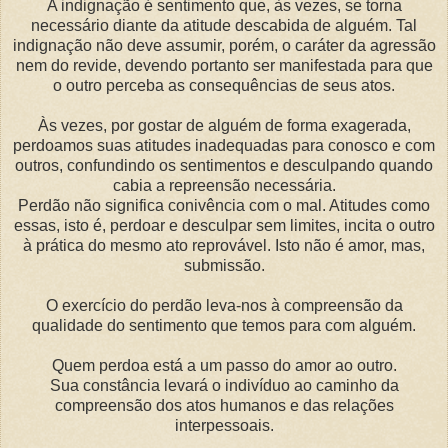
A indignação é sentimento que, às vezes, se torna
necessário diante da atitude descabida de alguém. Tal
indignação não deve assumir, porém, o caráter da agressão
nem do revide, devendo portanto ser manifestada para que
o outro perceba as consequências de seus atos.
Às vezes, por gostar de alguém de forma exagerada,
perdoamos suas atitudes inadequadas para conosco e com
outros, confundindo os sentimentos e desculpando quando
cabia a repreensão necessária.
Perdão não significa conivência com o mal. Atitudes como
essas, isto é, perdoar e desculpar sem limites, incita o outro
à prática do mesmo ato reprovável. Isto não é amor, mas,
submissão.
O exercício do perdão leva-nos à compreensão da
qualidade do sentimento que temos para com alguém.
Quem perdoa está a um passo do amor ao outro.
Sua constância levará o indivíduo ao caminho da
compreensão dos atos humanos e das relações
interpessoais.