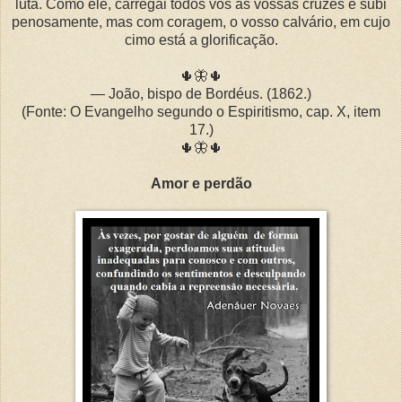
luta. Como ele, carregai todos vós as vossas cruzes e subi
penosamente, mas com coragem, o vosso calvário, em cujo
cimo está a glorificação.
🌵🦋🌵
— João, bispo de Bordéus. (1862.)
(Fonte: O Evangelho segundo o Espiritismo, cap. X, item
17.)
🌵🦋🌵
Amor e perdão